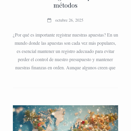
métodos
octubre 26, 2025
¿Por qué es importante registrar nuestras apuestas? En un
mundo donde las apuestas son cada vez más populares,
es esencial mantener un registro adecuado para evitar
perder el control de nuestro presupuesto y mantener
nuestras finanzas en orden. Aunque algunos creen que