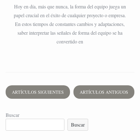
Hoy en día, más que nunca, la forma del equipo juega un
papel crucial en el éxito de cualquier proyecto o empresa.
En estos tiempos de constantes cambios y adaptaciones,
saber interpretar las señales de forma del equipo se ha
convertido en
Navegación
ARTÍCULOS SIGUIENTES
ARTÍCULOS ANTIGUOS
de
Buscar
entradas
Buscar