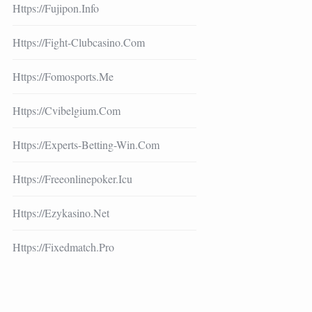
Https://fujipon.info
Https://fight-Clubcasino.com
Https://fomosports.me
Https://cvibelgium.com
Https://experts-Betting-Win.com
Https://freeonlinepoker.icu
Https://ezykasino.net
Https://fixedmatch.pro