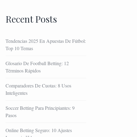
Recent Posts
Tendencias 2025 En Apuestas De Fútbol:
Top 10 Temas
Glosario De Football Betting: 12
Términos Rápidos
Comparadores De Cuotas: 8 Usos
Inteligentes
Soccer Betting Para Principiantes: 9
Pasos
Online Betting Seguro: 10 Ajustes