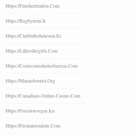
Https://finishertriatlon.com
Https://rugbyterni.it
Https://clubfutboltalavera.es
Https://lillerollergirls.com
Https://correcontodastusfuerzas.com
Https://maratoborriol.org
Https://canadians-Online-Casino.com
Https://freeslotsvegas.icu
Https://firstrateroulette.com