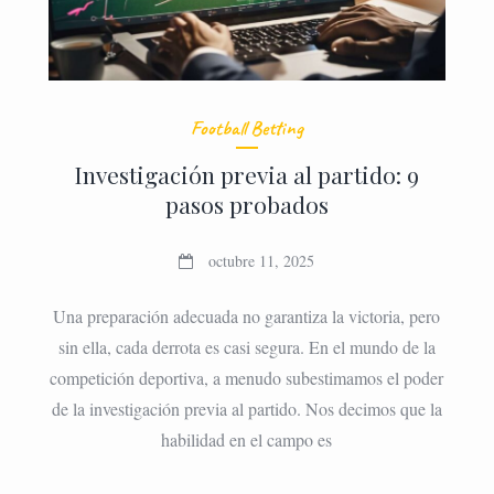
Football Betting
Investigación previa al partido: 9
pasos probados
octubre 11, 2025
Una preparación adecuada no garantiza la victoria, pero
sin ella, cada derrota es casi segura. En el mundo de la
competición deportiva, a menudo subestimamos el poder
de la investigación previa al partido. Nos decimos que la
habilidad en el campo es