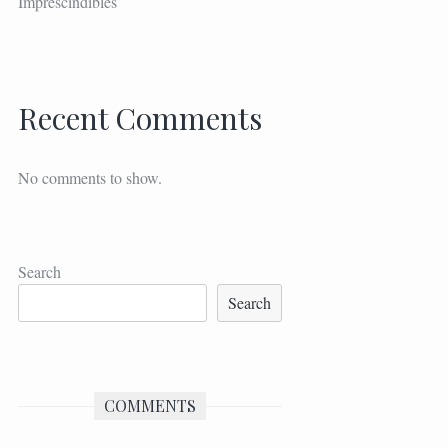
Imprescindibles
Recent Comments
No comments to show.
Search
Search
COMMENTS