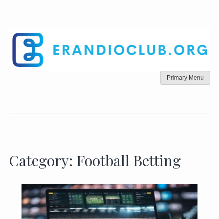
Skip
to
content
Primary Menu
Category:
Football Betting