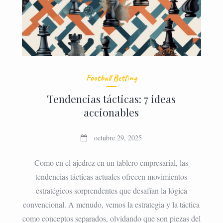
Football Betting
Tendencias tácticas: 7 ideas
accionables
octubre 29, 2025
Como en el ajedrez en un tablero empresarial, las
tendencias tácticas actuales ofrecen movimientos
estratégicos sorprendentes que desafían la lógica
convencional. A menudo, vemos la estrategia y la táctica
como conceptos separados, olvidando que son piezas del