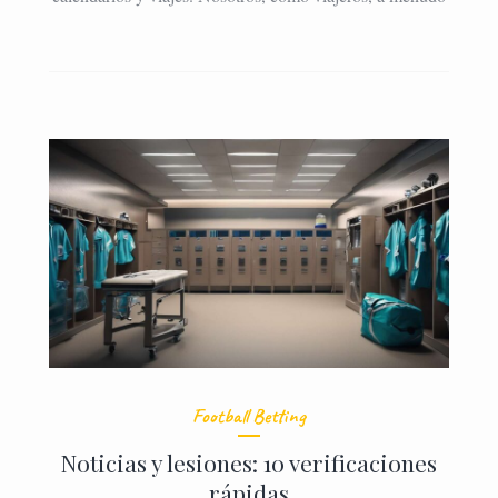
Football Betting
Noticias y lesiones: 10 verificaciones
rápidas