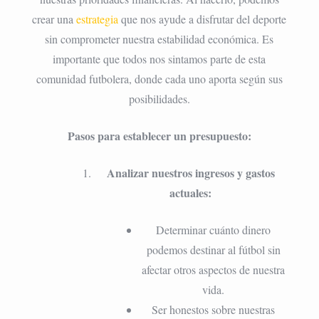
crear una
estrategia
que nos ayude a disfrutar del deporte
sin comprometer nuestra estabilidad económica. Es
importante que todos nos sintamos parte de esta
comunidad futbolera, donde cada uno aporta según sus
posibilidades.
Pasos para establecer un presupuesto:
Analizar nuestros ingresos y gastos
actuales:
Determinar cuánto dinero
podemos destinar al fútbol sin
afectar otros aspectos de nuestra
vida.
Ser honestos sobre nuestras