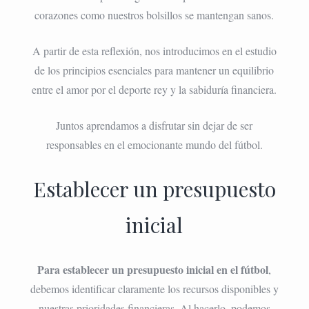
corazones como nuestros bolsillos se mantengan sanos.
A partir de esta reflexión, nos introducimos en el estudio
de los principios esenciales para mantener un equilibrio
entre el amor por el deporte rey y la sabiduría financiera.
Juntos aprendamos a disfrutar sin dejar de ser
responsables en el emocionante mundo del fútbol.
Establecer un presupuesto
inicial
Para establecer un presupuesto inicial en el fútbol
,
debemos identificar claramente los recursos disponibles y
nuestras prioridades financieras. Al hacerlo, podemos