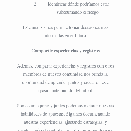
Identificar dónde podríamos estar
subestimando el riesgo.
Este análisis nos permite tomar decisiones más
informadas en el futuro.
Compartir experiencias y registros
Además, compartir experiencias y registros con otros
miembros de nuestra comunidad nos brinda la
oportunidad de aprender juntos y crecer en este
apasionante mundo del fútbol.
Somos un equipo y juntos podemos mejorar nuestras
habilidades de apuestas. Sigamos documentando
nuestras experiencias, ajustando estrategias, y
manteniendo el control de nuestro presupuesto para