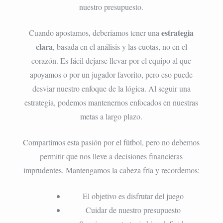
nuestro presupuesto.
estrategia
Cuando apostamos, deberíamos tener una
clara
, basada en el análisis y las cuotas, no en el
corazón. Es fácil dejarse llevar por el equipo al que
apoyamos o por un jugador favorito, pero eso puede
desviar nuestro enfoque de la lógica. Al seguir una
estrategia, podemos mantenernos enfocados en nuestras
metas a largo plazo.
Compartimos esta pasión por el fútbol, pero no debemos
permitir que nos lleve a decisiones financieras
imprudentes. Mantengamos la cabeza fría y recordemos:
El objetivo es disfrutar del juego
Cuidar de nuestro presupuesto