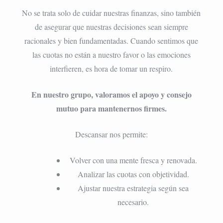
No se trata solo de cuidar nuestras finanzas, sino también
de asegurar que nuestras decisiones sean siempre
racionales y bien fundamentadas. Cuando sentimos que
las cuotas no están a nuestro favor o las emociones
interfieren, es hora de tomar un respiro.
En nuestro grupo, valoramos el apoyo y consejo
mutuo para mantenernos firmes.
Descansar nos permite:
Volver con una mente fresca y renovada.
Analizar las cuotas con objetividad.
Ajustar nuestra estrategia según sea
necesario.