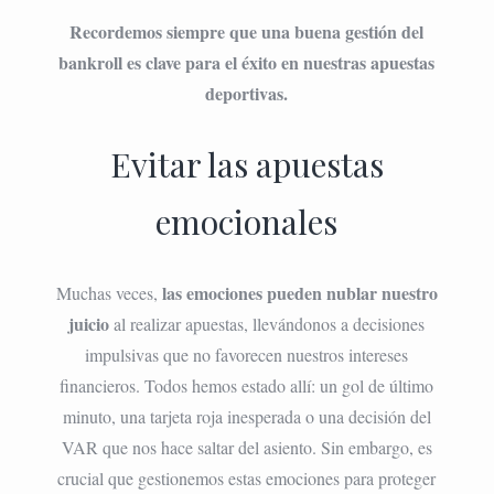
Recordemos siempre que una buena gestión del
bankroll es clave para el éxito en nuestras apuestas
deportivas.
Evitar las apuestas
emocionales
las emociones pueden nublar nuestro
Muchas veces,
juicio
al realizar apuestas, llevándonos a decisiones
impulsivas que no favorecen nuestros intereses
financieros. Todos hemos estado allí: un gol de último
minuto, una tarjeta roja inesperada o una decisión del
VAR que nos hace saltar del asiento. Sin embargo, es
crucial que gestionemos estas emociones para proteger