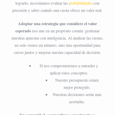
lograrlo, necesitamos evaluar las
probabilidades
con
precisión y saber cuándo una cuota ofrece un valor real.
Adoptar una estrategia que considere el valor
esperado
nos une en un propósito común: gestionar
nuestras apuestas con inteligencia. Al analizar las cuotas,
no solo vemos un número, sino una oportunidad para
crecer juntos y mejorar nuestra capacidad de decisión.
Si nos comprometemos a entender y
aplicar estos conceptos:
Nuestro presupuesto estará
mejor protegido.
Nuestras decisiones serán más
acertadas.
En comunidad, compartimos experiencias y