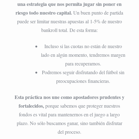
una estrategia que nos permita jugar sin poner en
riesgo todo nuestro capital.
Un buen punto de partida
puede ser limitar nuestras apuestas al 1-5% de nuestro
bankroll total. De esta forma:
Incluso si las cuotas no están de nuestro
lado en algún momento, tendremos margen
para recuperarnos.
Podremos seguir disfrutando del fútbol sin
preocupaciones financieras.
Esta práctica nos une como apostadores prudentes y
fortalecidos,
porque sabemos que proteger nuestros
fondos es vital para mantenernos en el juego a largo
plazo. No sólo buscamos ganar, sino también disfrutar
del proceso.