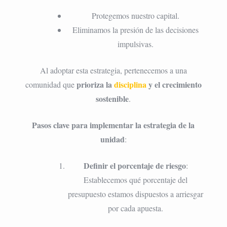
Protegemos nuestro capital.
Eliminamos la presión de las decisiones
impulsivas.
Al adoptar esta estrategia, pertenecemos a una
prioriza la
disciplina
y el crecimiento
comunidad que
sostenible
.
Pasos clave para implementar la estrategia de la
unidad
:
Definir el porcentaje de riesgo
:
Establecemos qué porcentaje del
presupuesto estamos dispuestos a arriesgar
por cada apuesta.