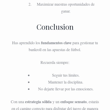
Maximizar nuestras oportunidades de
ganar.
Conclusion
fundamentos clave
Has aprendido los
para gestionar tu
bankroll en las apuestas de fútbol.
Recuerda siempre:
Seguir tus límites.
Mantener la disciplina.
No dejarte llevar por las emociones.
estrategia sólida
enfoque sensato
Con una
y un
, estarás
en el camino correcto para disfrutar del juego de manera