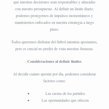
que nuestras decisiones sean responsables y alineadas
con nuestro presupuesto. Al definir un límite diario,
podemos protegernos de impulsos momentáneos y
mantenernos enfocados en nuestra estrategia a largo
plazo.
Todos queremos disfrutar del fútbol mientras apostamos,
pero es crucial no perder de vista nuestras finanzas.
Consideraciones al definir límites
Al decidir cuánto apostar por día, podemos considerar
factores como:
Las cuotas de los partidos
Las oportunidades que ofrecen