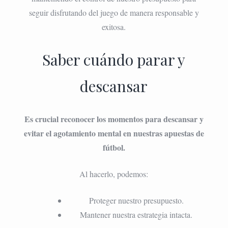
seguir disfrutando del juego de manera responsable y
exitosa.
Saber cuándo parar y
descansar
Es crucial reconocer los momentos para descansar y
evitar el agotamiento mental en nuestras apuestas de
fútbol.
Al hacerlo, podemos:
Proteger nuestro presupuesto.
Mantener nuestra estrategia intacta.