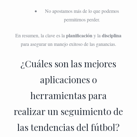
No apostamos más de lo que podemos
permitirnos perder.
planificación
disciplina
En resumen, la clave es la
y la
para asegurar un manejo exitoso de las ganancias.
¿Cuáles son las mejores
aplicaciones o
herramientas para
realizar un seguimiento de
las tendencias del fútbol?