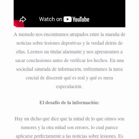
A menudo nos encontramos atrapados entre la maraña de
noticias sobre lesiones deportivas y la verdad detrás de
ellas. Leemos un titular alarmante y nos apresuramos a
sacar conclusiones antes de verificar los hechos. En una
sociedad saturada de información, enfrentamos la tarea
crucial de discernir qué es real y qué es mera
especulación.
El desafío de la información:
Hay un dicho que dice que la mitad de lo que oímos son
rumores y la otra mitad son errores, lo cual parece
aplicarse perfectamente a las noticias sobre lesiones. Es