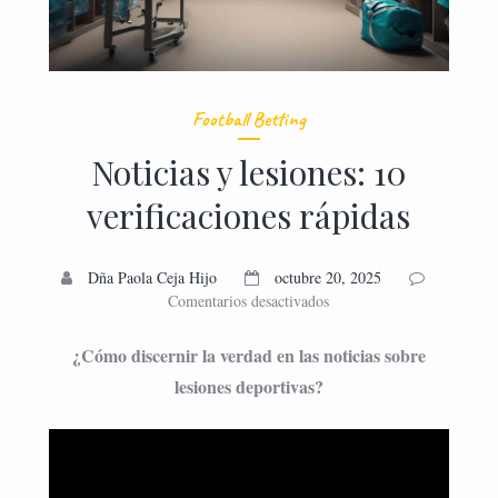
Football Betting
Noticias y lesiones: 10
verificaciones rápidas
Dña Paola Ceja Hijo
octubre 20, 2025
en
Comentarios desactivados
Noticias
y
¿Cómo discernir la verdad en las noticias sobre
lesiones:
lesiones deportivas?
10
verificaciones
rápidas