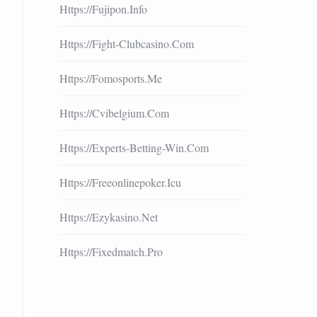
Https://fujipon.info
Https://fight-Clubcasino.com
Https://fomosports.me
Https://cvibelgium.com
Https://experts-Betting-Win.com
Https://freeonlinepoker.icu
Https://ezykasino.net
Https://fixedmatch.pro