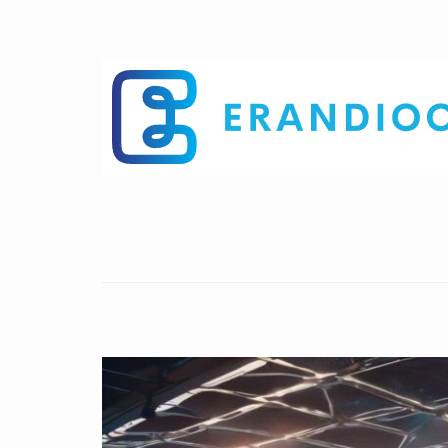
Skip
to
content