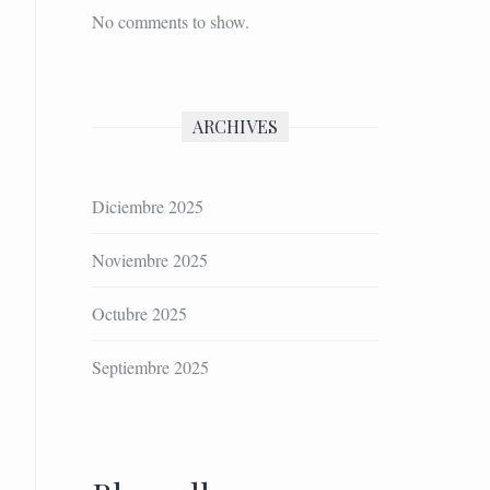
No comments to show.
ARCHIVES
Diciembre 2025
Noviembre 2025
Octubre 2025
Septiembre 2025