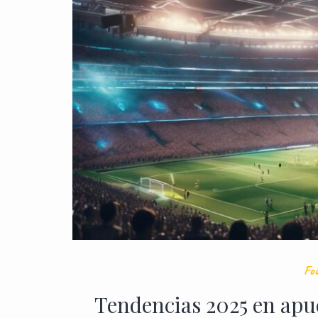
Foo
Tendencias 2025 en apue