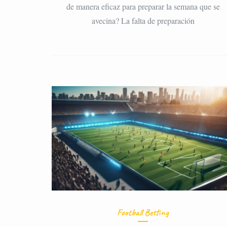
de manera eficaz para preparar la semana que se
avecina? La falta de preparación
Football Betting