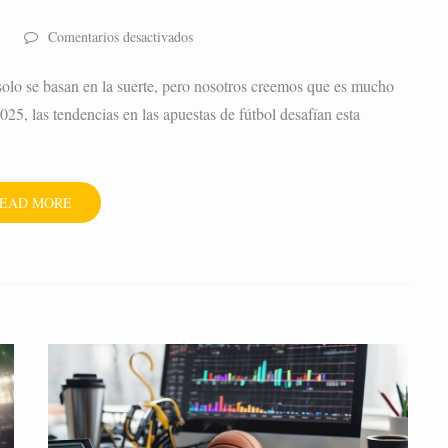
en
Comentarios desactivados
Tendencias
2025
 solo se basan en la suerte, pero nosotros creemos que es mucho
en
5, las tendencias en las apuestas de fútbol desafían esta
apuestas
de
fútbol:
Top
TENDENCIAS
EAD MORE
10
2025
temas
EN
APUESTAS
DE
FÚTBOL:
TOP
10
TEMAS