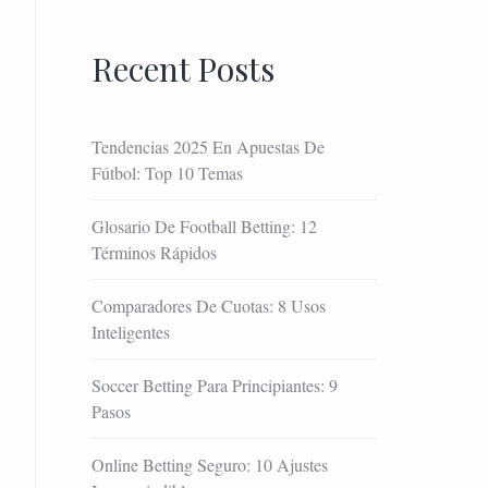
Recent Posts
Tendencias 2025 En Apuestas De
Fútbol: Top 10 Temas
Glosario De Football Betting: 12
Términos Rápidos
Comparadores De Cuotas: 8 Usos
Inteligentes
Soccer Betting Para Principiantes: 9
Pasos
Online Betting Seguro: 10 Ajustes