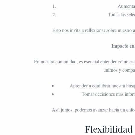
Aumentam
Todas las sele
a
Esto nos invita a reflexionar sobre nuestro
Impacto en 
En nuestra comunidad, es esencial entender cómo estos
unirnos y compar
Aprender a equilibrar nuestra búsq
Tomar decisiones más inform
Así, juntos, podemos avanzar hacia un enfoq
Flexibilidad 