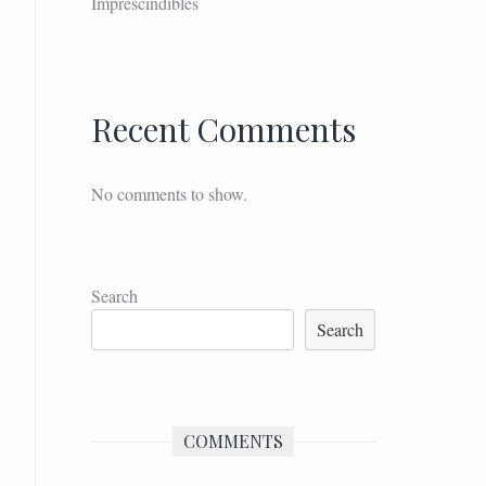
Imprescindibles
Recent Comments
No comments to show.
Search
Search
COMMENTS