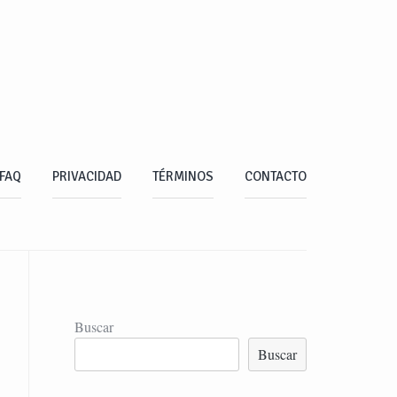
FAQ
PRIVACIDAD
TÉRMINOS
CONTACTO
Buscar
Buscar