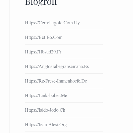
Blogroll
Https://cerrolargofc.com.uy
Https://bet-Ro.com
Https://hbsud29.fr
Https://angloarabegransemana.es
Https://rz-Frese-Immenhoefe.de
Https://linksbobet.me
Https://iaido-Jodo.ch
Https://jean-Alesi.org