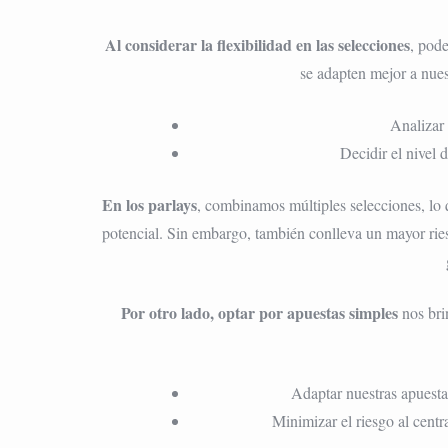
Al considerar la flexibilidad en las selecciones
, pod
se adapten mejor a nues
Analizar 
Decidir el nivel 
En los parlays
, combinamos múltiples selecciones, lo 
potencial. Sin embargo, también conlleva un mayor ries
Por otro lado, optar por apuestas simples
nos bri
Adaptar nuestras apuesta
Minimizar el riesgo al cen