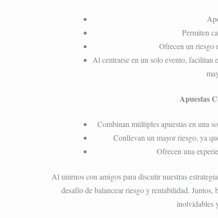
Apo
Permiten ca
Ofrecen un riesgo 
Al centrarse en un solo evento, facilitan 
may
Apuestas C
Combinan múltiples apuestas en una so
Conllevan un mayor riesgo, ya que
Ofrecen una experi
Al unirnos con amigos para discutir nuestras estrategi
desafío de balancear riesgo y rentabilidad. Junto
inolvidables 