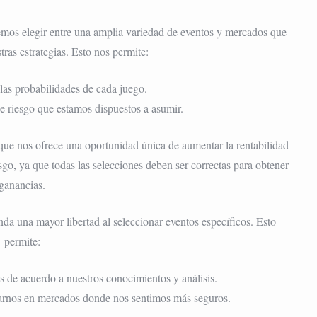
emos elegir entre una amplia variedad de eventos y mercados que
tras estrategias. Esto nos permite:
las probabilidades de cada juego.
de riesgo que estamos dispuestos a asumir.
que nos ofrece una oportunidad única de aumentar la rentabilidad
go, ya que todas las selecciones deben ser correctas para obtener
ganancias.
nda una mayor libertad al seleccionar eventos específicos. Esto
permite:
s de acuerdo a nuestros conocimientos y análisis.
trarnos en mercados donde nos sentimos más seguros.