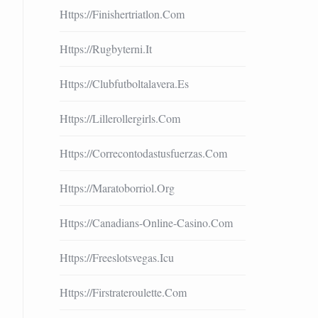
Https://finishertriatlon.com
Https://rugbyterni.it
Https://clubfutboltalavera.es
Https://lillerollergirls.com
Https://correcontodastusfuerzas.com
Https://maratoborriol.org
Https://canadians-Online-Casino.com
Https://freeslotsvegas.icu
Https://firstrateroulette.com