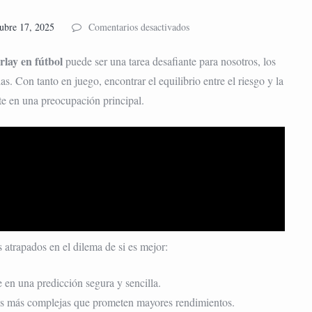
en
tubre 17, 2025
Comentarios desactivados
Parlays
vs
rlay en fútbol
puede ser una tarea desafiante para nosotros, los
simples
 Con tanto en juego, encontrar el equilibrio entre el riesgo y la
en
e en una preocupación principal.
fútbol:
10
comparaciones
trapados en el dilema de si es mejor:
 en una predicción segura y sencilla.
s más complejas que prometen mayores rendimientos.