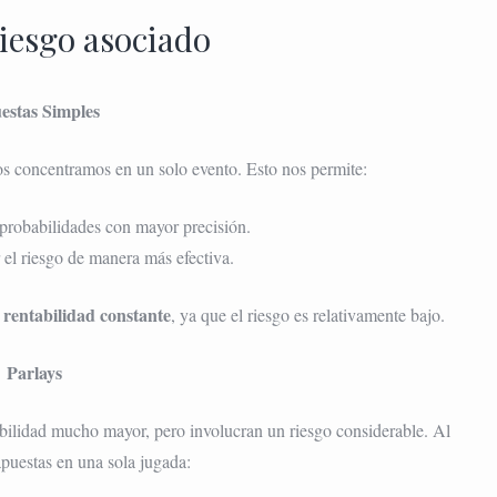
riesgo asociado
estas Simples
os concentramos en un solo evento. Esto nos permite:
 probabilidades con mayor precisión.
 el riesgo de manera más efectiva.
rentabilidad constante
a
, ya que el riesgo es relativamente bajo.
Parlays
bilidad mucho mayor, pero involucran un riesgo considerable. Al
puestas en una sola jugada: