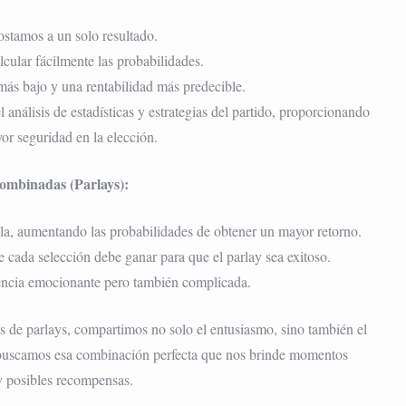
stamos a un solo resultado.
lcular fácilmente las probabilidades.
más bajo y una rentabilidad más predecible.
el análisis de estadísticas y estrategias del partido, proporcionando
or seguridad en la elección.
ombinadas (Parlays):
la, aumentando las probabilidades de obtener un mayor retorno.
 cada selección debe ganar para que el parlay sea exitoso.
encia emocionante pero también complicada.
as de parlays, compartimos no solo el entusiasmo, sino también el
s, buscamos esa combinación perfecta que nos brinde momentos
y posibles recompensas.