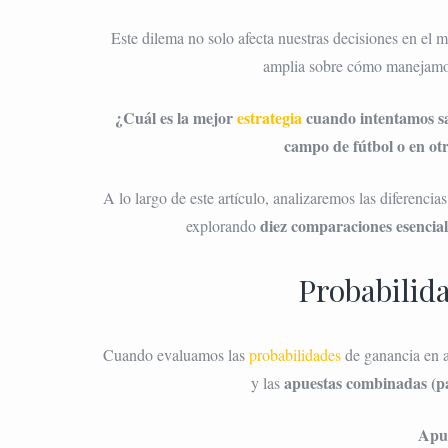
Este dilema no solo afecta nuestras decisiones en el 
amplia sobre cómo manejamos 
¿Cuál es la mejor
estrategia
cuando intentamos sac
campo de fútbol o en otr
A lo largo de este artículo, analizaremos las diferencias
diez comparaciones esencial
explorando
Probabilid
Cuando evaluamos las
probabilidades
de ganancia en a
apuestas combinadas (pa
y las
Apue