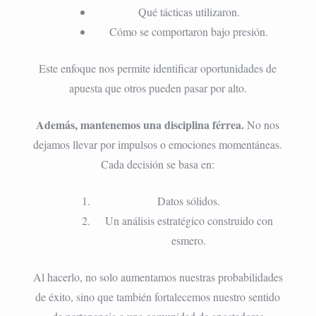
Qué tácticas utilizaron.
Cómo se comportaron bajo presión.
Este enfoque nos permite identificar oportunidades de
apuesta que otros pueden pasar por alto.
Además, mantenemos una disciplina férrea.
No nos
dejamos llevar por impulsos o emociones momentáneas.
Cada decisión se basa en:
Datos sólidos.
Un análisis estratégico construido con
esmero.
Al hacerlo, no solo aumentamos nuestras probabilidades
de éxito, sino que también fortalecemos nuestro sentido