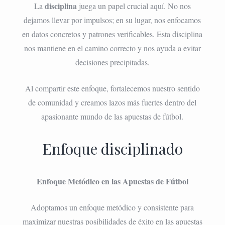
disciplina
La
juega un papel crucial aquí. No nos
dejamos llevar por impulsos; en su lugar, nos enfocamos
en datos concretos y patrones verificables. Esta disciplina
nos mantiene en el camino correcto y nos ayuda a evitar
decisiones precipitadas.
Al compartir este enfoque, fortalecemos nuestro sentido
de comunidad y creamos lazos más fuertes dentro del
apasionante mundo de las apuestas de fútbol.
Enfoque disciplinado
Enfoque Metódico en las Apuestas de Fútbol
Adoptamos un enfoque metódico y consistente para
maximizar nuestras posibilidades de éxito en las apuestas