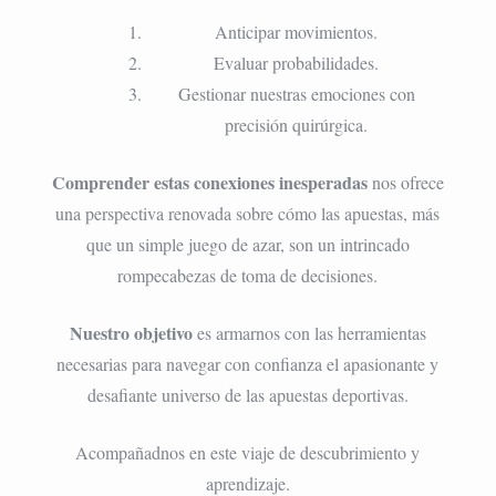
Anticipar movimientos.
Evaluar probabilidades.
Gestionar nuestras emociones con
precisión quirúrgica.
Comprender estas conexiones inesperadas
nos ofrece
una perspectiva renovada sobre cómo las apuestas, más
que un simple juego de azar, son un intrincado
rompecabezas de toma de decisiones.
Nuestro objetivo
es armarnos con las herramientas
necesarias para navegar con confianza el apasionante y
desafiante universo de las apuestas deportivas.
Acompañadnos en este viaje de descubrimiento y
aprendizaje.