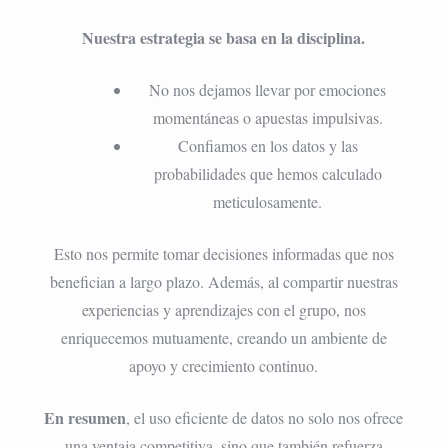
Nuestra estrategia se basa en la disciplina.
No nos dejamos llevar por emociones
momentáneas o apuestas impulsivas.
Confiamos en los datos y las
probabilidades que hemos calculado
meticulosamente.
Esto nos permite tomar decisiones informadas que nos
benefician a largo plazo. Además, al compartir nuestras
experiencias y aprendizajes con el grupo, nos
enriquecemos mutuamente, creando un ambiente de
apoyo y crecimiento continuo.
En resumen
, el uso eficiente de datos no solo nos ofrece
una ventaja competitiva, sino que también refuerza