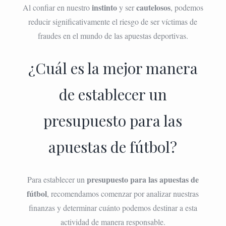
instinto
cautelosos
Al confiar en nuestro
y ser
, podemos
reducir significativamente el riesgo de ser víctimas de
fraudes en el mundo de las apuestas deportivas.
¿Cuál es la mejor manera
de establecer un
presupuesto para las
apuestas de fútbol?
presupuesto para las apuestas de
Para establecer un
fútbol
, recomendamos comenzar por analizar nuestras
finanzas y determinar cuánto podemos destinar a esta
actividad de manera responsable.