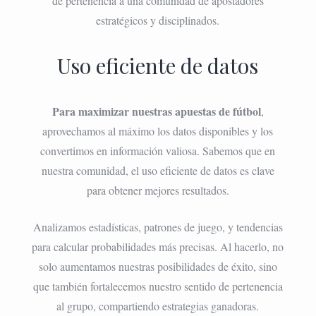
de pertenencia a una comunidad de apostadores
estratégicos y disciplinados.
Uso eficiente de datos
Para maximizar nuestras apuestas de fútbol
,
aprovechamos al máximo los datos disponibles y los
convertimos en información valiosa. Sabemos que en
nuestra comunidad, el uso eficiente de datos es clave
para obtener mejores resultados.
Analizamos estadísticas, patrones de juego, y tendencias
para calcular probabilidades más precisas. Al hacerlo, no
solo aumentamos nuestras posibilidades de éxito, sino
que también fortalecemos nuestro sentido de pertenencia
al grupo, compartiendo estrategias ganadoras.