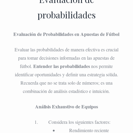
probabilidades
Evaluación de Probabilidades en Apuestas de Fútbol
Evaluar las probabilidades de manera efectiva es crucial
para tomar decisiones informadas en las apuestas de
Entender las probabilidades
fútbol.
nos permite
identificar oportunidades y definir una estrategia sólida.
Recuerda que no se trata solo de números; es una
combinación de análisis estadístico e intuición.
Análisis Exhaustivo de Equipos
Considera los siguientes factores:
Rendimiento reciente