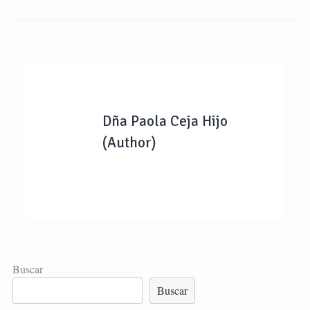
Dña Paola Ceja Hijo
(Author)
Buscar
Buscar