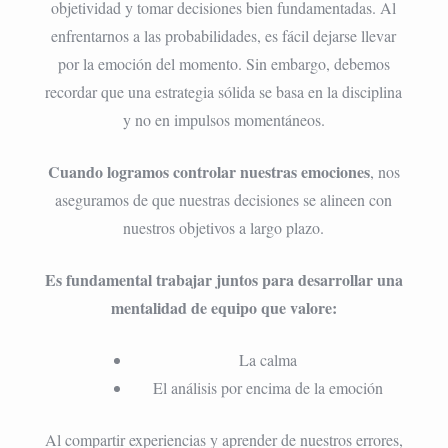
objetividad y tomar decisiones bien fundamentadas. Al
enfrentarnos a las probabilidades, es fácil dejarse llevar
por la emoción del momento. Sin embargo, debemos
recordar que una estrategia sólida se basa en la disciplina
y no en impulsos momentáneos.
Cuando logramos controlar nuestras emociones
, nos
aseguramos de que nuestras decisiones se alineen con
nuestros objetivos a largo plazo.
Es fundamental trabajar juntos para desarrollar una
mentalidad de equipo que valore:
La calma
El análisis por encima de la emoción
Al compartir experiencias y aprender de nuestros errores,