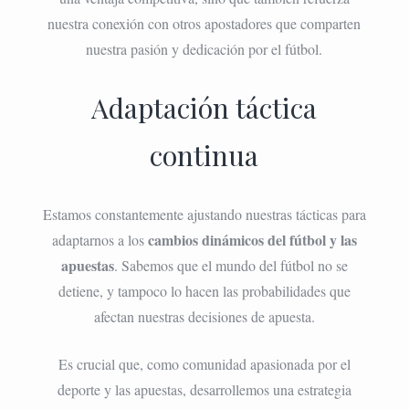
nuestra conexión con otros apostadores que comparten
nuestra pasión y dedicación por el fútbol.
Adaptación táctica
continua
Estamos constantemente ajustando nuestras tácticas para
cambios dinámicos del fútbol y las
adaptarnos a los
apuestas
. Sabemos que el mundo del fútbol no se
detiene, y tampoco lo hacen las probabilidades que
afectan nuestras decisiones de apuesta.
Es crucial que, como comunidad apasionada por el
deporte y las apuestas, desarrollemos una estrategia