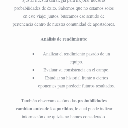
probabilidades de éxito. Sabemos que no estamos solos
en este viaje; juntos, buscamos ese sentido de
pertenencia dentro de nuestra comunidad de apostadores.
Análisis de rendimiento
:
Analizar el rendimiento pasado de un
equipo.
Evaluar su consistencia en el campo.
Estudiar su historial frente a ciertos
oponentes para predecir futuros resultados.
probabilidades
También observamos cómo las
cambian antes de los partidos
, lo cual puede indicar
información que quizás no hemos considerado.