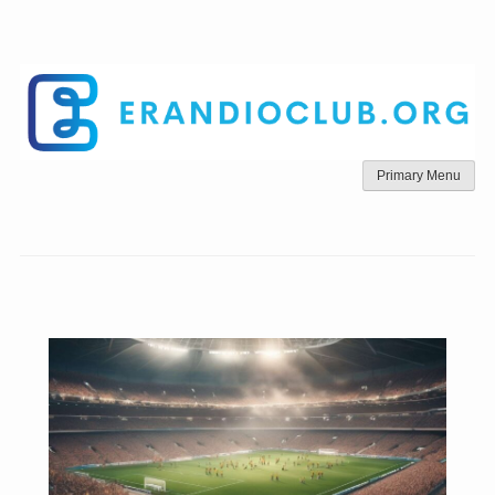
Skip
to
content
Primary Menu