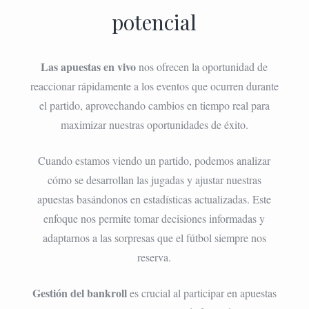
potencial
Las apuestas en vivo
nos ofrecen la oportunidad de
reaccionar rápidamente a los eventos que ocurren durante
el partido, aprovechando cambios en tiempo real para
maximizar nuestras oportunidades de éxito.
Cuando estamos viendo un partido, podemos analizar
cómo se desarrollan las jugadas y ajustar nuestras
apuestas basándonos en estadísticas actualizadas. Este
enfoque nos permite tomar decisiones informadas y
adaptarnos a las sorpresas que el fútbol siempre nos
reserva.
Gestión del bankroll
es crucial al participar en apuestas