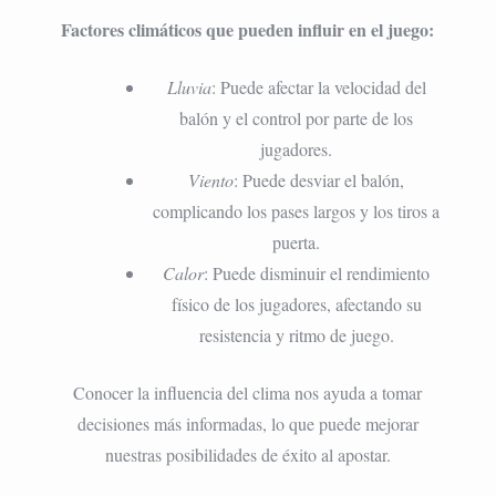
Factores climáticos que pueden influir en el juego:
Lluvia
: Puede afectar la velocidad del
balón y el control por parte de los
jugadores.
Viento
: Puede desviar el balón,
complicando los pases largos y los tiros a
puerta.
Calor
: Puede disminuir el rendimiento
físico de los jugadores, afectando su
resistencia y ritmo de juego.
Conocer la influencia del clima nos ayuda a tomar
decisiones más informadas, lo que puede mejorar
nuestras posibilidades de éxito al apostar.