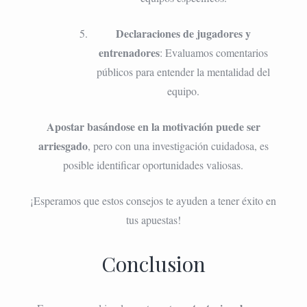
Declaraciones de jugadores y
entrenadores
: Evaluamos comentarios
públicos para entender la mentalidad del
equipo.
Apostar basándose en la motivación puede ser
arriesgado
, pero con una investigación cuidadosa, es
posible identificar oportunidades valiosas.
¡Esperamos que estos consejos te ayuden a tener éxito en
tus apuestas!
Conclusion