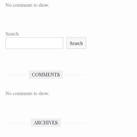
No comments to show.
Search
Search
COMMENTS
No comments to show.
ARCHIVES