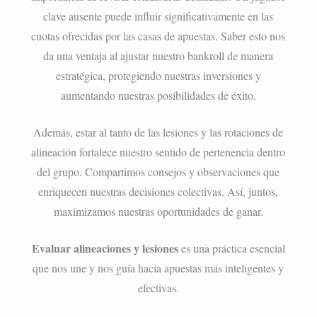
clave ausente puede influir significativamente en las
cuotas ofrecidas por las casas de apuestas. Saber esto nos
da una ventaja al ajustar nuestro bankroll de manera
estratégica, protegiendo nuestras inversiones y
aumentando nuestras posibilidades de éxito.
Además, estar al tanto de las lesiones y las rotaciones de
alineación fortalece nuestro sentido de pertenencia dentro
del grupo. Compartimos consejos y observaciones que
enriquecen nuestras decisiones colectivas. Así, juntos,
maximizamos nuestras oportunidades de ganar.
Evaluar alineaciones y lesiones
es una práctica esencial
que nos une y nos guía hacia apuestas más inteligentes y
efectivas.