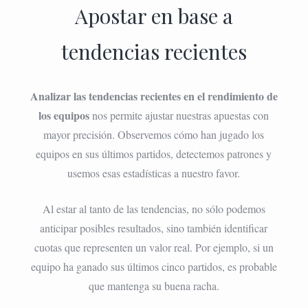
Apostar en base a
tendencias recientes
Analizar las tendencias recientes en el rendimiento de
los equipos
nos permite ajustar nuestras apuestas con
mayor precisión. Observemos cómo han jugado los
equipos en sus últimos partidos, detectemos patrones y
usemos esas estadísticas a nuestro favor.
Al estar al tanto de las tendencias, no sólo podemos
anticipar posibles resultados, sino también identificar
cuotas que representen un valor real. Por ejemplo, si un
equipo ha ganado sus últimos cinco partidos, es probable
que mantenga su buena racha.