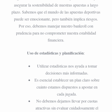
asegurar la sostenibilidad de nuestras apuestas a largo
plazo. Sabemos que el mundo de las apuestas deportivas
puede ser emocionante, pero también implica riesgos.
Por eso, debemos manejar nuestro bankroll con
prudencia para no comprometer nuestra estabilidad
financiera.
Uso de estadísticas y planificación
:
Utilizar estadísticas nos ayuda a tomar
decisiones más informadas.
Es esencial establecer un plan claro sobre
cuánto estamos dispuestos a apostar en
cada jugada.
No debemos dejarnos llevar por cuotas
atractivas sin evaluar cuidadosamente el