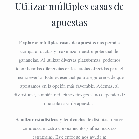
Utilizar múltiples casas de
apuestas
Explorar múltiples casas de apuestas
nos permite
comparar cuotas y maximizar nuestro potencial de
ganancias. Al utilizar diversas plataformas, podemos
identificar las diferencias en las cuotas ofrecidas para el
mismo evento. Esto es esencial para asegurarnos de que
apostamos en la opción más favorable. Además, al
diversificar, también reducimos riesgos al no depender de
una sola casa de apuestas.
Analizar estadísticas y tendencias
de distintas fuentes
enriquece nuestro conocimiento y afina nuestras
estrategias. Este enfoque nos ayuda a: