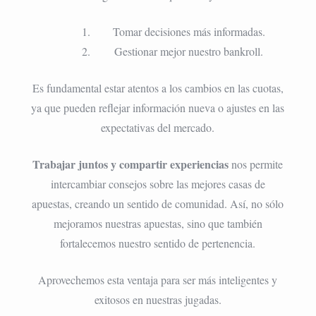
Tomar decisiones más informadas.
Gestionar mejor nuestro bankroll.
Es fundamental estar atentos a los cambios en las cuotas,
ya que pueden reflejar información nueva o ajustes en las
expectativas del mercado.
Trabajar juntos y compartir experiencias
nos permite
intercambiar consejos sobre las mejores casas de
apuestas, creando un sentido de comunidad. Así, no sólo
mejoramos nuestras apuestas, sino que también
fortalecemos nuestro sentido de pertenencia.
Aprovechemos esta ventaja para ser más inteligentes y
exitosos en nuestras jugadas.