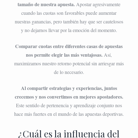
tamaño de nuestra apuesta.
Apostar agresivamente
cuando las cuotas son favorables puede aumentar
nuestras ganancias, pero también hay que ser cautelosos
y no dejarnos llevar por la emoción del momento.
Comparar cuotas entre diferentes casas de apuestas
nos permite elegir las más ventajosas.
Así,
maximizamos nuestro retorno potencial sin arriesgar más
de lo necesario.
Al compartir estrategias y experiencias, juntos
crecemos y nos convertimos en mejores apostadores.
Este sentido de pertenencia y aprendizaje conjunto nos
hace más fuertes en el mundo de las apuestas deportivas.
¿Cuál es la influencia del