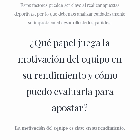
Estos factores pueden ser clave al realizar apuestas
deportivas, por lo que debemos analizar cuidadosamente
su impacto en el desarrollo de los partidos.
¿Qué papel juega la
motivación del equipo en
su rendimiento y cómo
puedo evaluarla para
apostar?
La motivación del equipo es clave en su rendimiento.