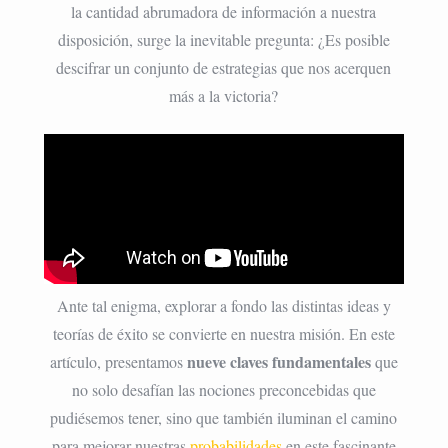
la cantidad abrumadora de información a nuestra
disposición, surge la inevitable pregunta: ¿Es posible
descifrar un conjunto de estrategias que nos acerquen
más a la victoria?
Ante tal enigma, explorar a fondo las distintas ideas y
teorías de éxito se convierte en nuestra misión. En este
nueve claves fundamentales
artículo, presentamos
que
no solo desafían las nociones preconcebidas que
pudiésemos tener, sino que también iluminan el camino
para mejorar nuestras
probabilidades
en este fascinante